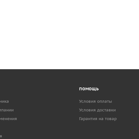
ПОМОЩЬ
ника
Условия оплаты
мпании
Условия доставки
менения
Гарантия на товар
я