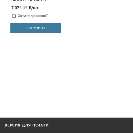
C5051/C5030 (CET),
7 074.14
₽
/шт
1000г/пак CET121087
Хотите дешевле?
В КОРЗИНУ
ВЕРСИЯ ДЛЯ ПЕЧАТИ