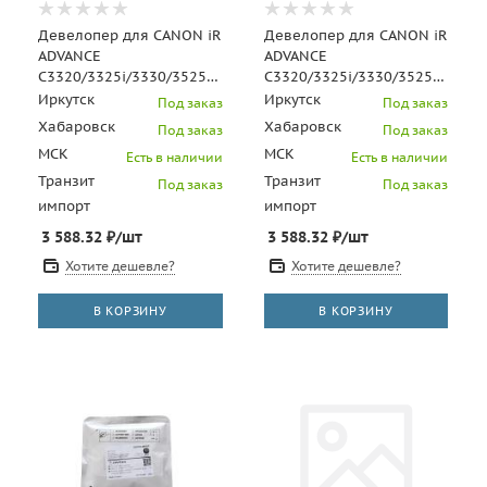
Девелопер для CANON iR
Девелопер для CANON iR
ADVANCE
ADVANCE
C3320/3325i/3330/3525i/3530i
C3320/3325i/3330/3525i/3530i
(CET) Cyan, 200г, 240000
(CET) Magenta, 200г,
Иркутск
Иркутск
Под заказ
Под заказ
стр., CET171012
240000 стр., CET171
Хабаровск
Хабаровск
Под заказ
Под заказ
МСК
МСК
Есть в наличии
Есть в наличии
Транзит
Транзит
Под заказ
Под заказ
импорт
импорт
3 588.32
₽
/шт
3 588.32
₽
/шт
Хотите дешевле?
Хотите дешевле?
В КОРЗИНУ
В КОРЗИНУ