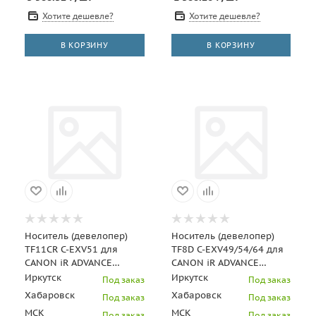
Хотите дешевле?
Хотите дешевле?
В КОРЗИНУ
В КОРЗИНУ
Носитель (девелопер)
Носитель (девелопер)
TF11CR C-EXV51 для
TF8D C-EXV49/54/64 для
CANON iR ADVANCE
CANON iR ADVANCE
C5535/C5540/C5550/C5560
C3520i/DX C3720i/C3922,
Иркутск
Иркутск
Под заказ
Под заказ
25кг/м CET151048
CET151015D-250N
Хабаровск
Хабаровск
Под заказ
Под заказ
МСК
МСК
Под заказ
Под заказ