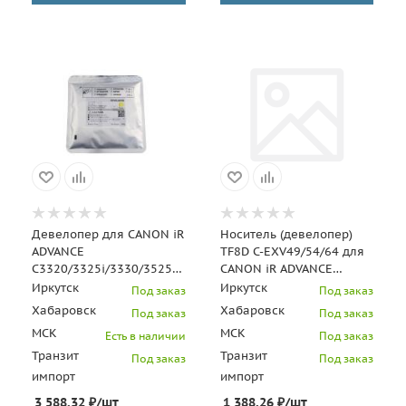
Девелопер для CANON iR
Носитель (девелопер)
ADVANCE
TF8D C-EXV49/54/64 для
C3320/3325i/3330/3525i/3530i
CANON iR ADVANCE
(CET) Yellow, 200г, 240000
C3520i/DX C3720i/C3922,
Иркутск
Иркутск
Под заказ
Под заказ
стр., CET1710
iR C3125i (CET)
Хабаровск
Хабаровск
Под заказ
Под заказ
МСК
МСК
Есть в наличии
Под заказ
Транзит
Транзит
Под заказ
Под заказ
импорт
импорт
3 588.32
₽
/шт
1 388.26
₽
/шт