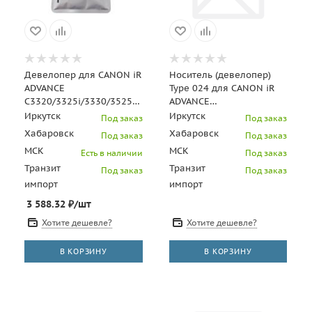
Девелопер для CANON iR
Носитель (девелопер)
ADVANCE
Type 024 для CANON iR
C3320/3325i/3330/3525i/3530i
ADVANCE
(CET) Black, 200г, 240000
C3320i/C3325i/C3330i/C250i/C3
Иркутск
Иркутск
Под заказ
Под заказ
стр., CET17101
(Japan), 230г/бу
Хабаровск
Хабаровск
Под заказ
Под заказ
МСК
МСК
Есть в наличии
Под заказ
Транзит
Транзит
Под заказ
Под заказ
импорт
импорт
3 588.32
₽
/шт
Хотите дешевле?
Хотите дешевле?
В КОРЗИНУ
В КОРЗИНУ