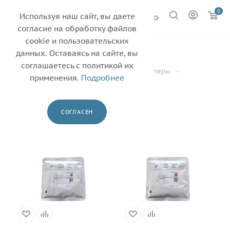
0
Используя наш сайт, вы даете
согласие на обработку файлов
cookie и пользовательских
CANON
11
данных. Оставаясь на сайте, вы
соглашаетесь с политикой их
—
—
—
Главная
Каталог
Тонеры и девелоперы
применения.
Подробнее
—
Девелопер
CANON
ФИЛЬТР
СОГЛАСЕН