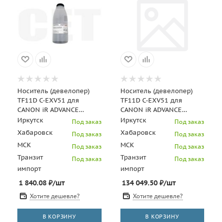
Носитель (девелопер)
Носитель (девелопер)
TF11D C-EXV51 для
TF11D C-EXV51 для
CANON iR ADVANCE
CANON iR ADVANCE
C5535/C5540/C5550/C5560
C5535/C5540/C5550/C5560
Иркутск
Иркутск
Под заказ
Под заказ
(CET), 250г/бут, CET
(CET), 20кг/мешок, C
Хабаровск
Хабаровск
Под заказ
Под заказ
МСК
МСК
Под заказ
Под заказ
Транзит
Транзит
Под заказ
Под заказ
импорт
импорт
1 840.08
₽
/шт
134 049.50
₽
/шт
Хотите дешевле?
Хотите дешевле?
В КОРЗИНУ
В КОРЗИНУ