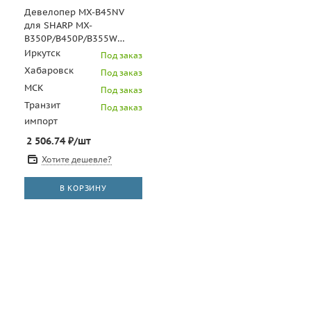
Девелопер MX-B45NV
для SHARP MX-
B350P/B450P/B355W
(CET), 170г, 100000 стр.,
Иркутск
Под заказ
CET161015
Хабаровск
Под заказ
МСК
Под заказ
Транзит
Под заказ
импорт
2 506.74
₽
/шт
Хотите дешевле?
В КОРЗИНУ