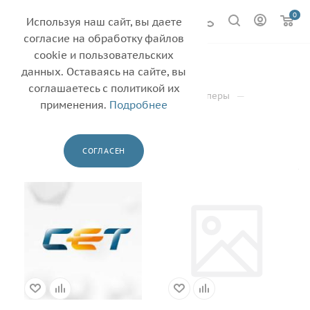
0
Используя наш сайт, вы даете
согласие на обработку файлов
cookie и пользовательских
SHARP
13
данных. Оставаясь на сайте, вы
соглашаетесь с политикой их
—
—
—
Главная
Каталог
Тонеры и девелоперы
применения.
Подробнее
—
Девелопер
SHARP
ФИЛЬТР
СОГЛАСЕН