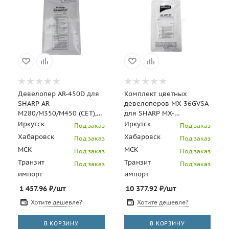
Девелопер AR-450D для
Комплект цветных
SHARP AR-
девелоперов MX-36GVSA
M280/M350/M450 (CET),
для SHARP MX-
450г/пак, 80000 стр.,
2310U/2610N/2640N/3115N/36
Иркутск
Иркутск
Под заказ
Под заказ
CET8109
(CET) CMY, 585г, 6
Хабаровск
Хабаровск
Под заказ
Под заказ
МСК
МСК
Под заказ
Под заказ
Транзит
Транзит
Под заказ
Под заказ
импорт
импорт
1 457.96
₽
/шт
10 377.92
₽
/шт
Хотите дешевле?
Хотите дешевле?
В КОРЗИНУ
В КОРЗИНУ