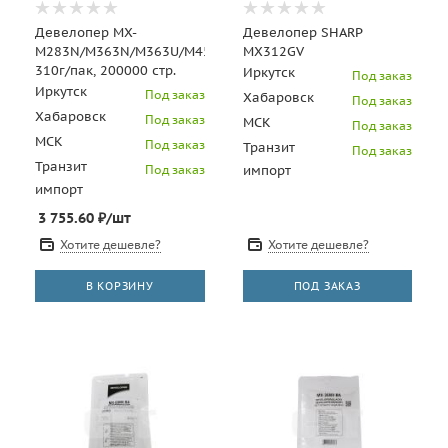
Девелопер MX-
Девелопер SHARP
M283N/M363N/M363U/M453N/M453U/M503N/M503U,
MX312GV
310г/пак, 200000 стр.
Иркутск
Под заказ
Иркутск
Под заказ
Хабаровск
Под заказ
Хабаровск
Под заказ
МСК
Под заказ
МСК
Под заказ
Транзит
Под заказ
Транзит
Под заказ
импорт
импорт
3 755.60
₽
/шт
Хотите дешевле?
Хотите дешевле?
В КОРЗИНУ
ПОД ЗАКАЗ