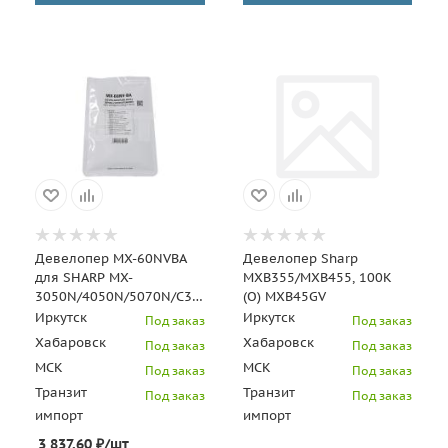
Девелопер MX-60NVBA
Девелопер Sharp
для SHARP MX-
MXB355/MXB455, 100К
3050N/4050N/5070N/C3081R/C5081D
(О) MXB45GV
(CET) Black, 200г, 500000
Иркутск
Иркутск
Под заказ
Под заказ
стр., CET
Хабаровск
Хабаровск
Под заказ
Под заказ
МСК
МСК
Под заказ
Под заказ
Транзит
Транзит
Под заказ
Под заказ
импорт
импорт
3 837.60
₽
/шт