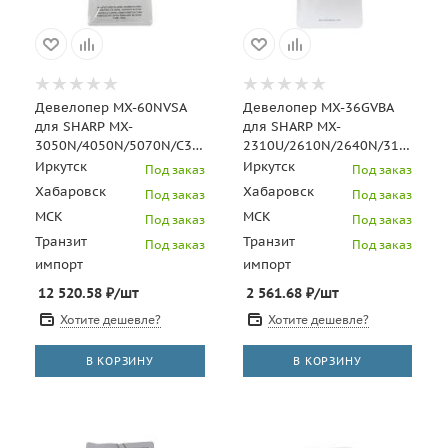
Девелопер MX-60NVSA
Девелопер MX-36GVBA
для SHARP MX-
для SHARP MX-
3050N/4050N/5070N/C3081R/C5081D
2310U/2610N/2640N/3115N/36
(CET) CMY, 600г, 400000
(CET) Black, 195г, 100000
Иркутск
Иркутск
Под заказ
Под заказ
стр., CET17
стр., CET17
Хабаровск
Хабаровск
Под заказ
Под заказ
МСК
МСК
Под заказ
Под заказ
Транзит
Транзит
Под заказ
Под заказ
импорт
импорт
12 520.58
₽
/шт
2 561.68
₽
/шт
Хотите дешевле?
Хотите дешевле?
В КОРЗИНУ
В КОРЗИНУ