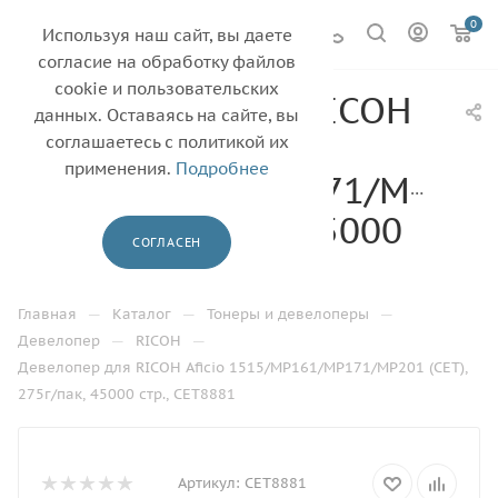
0
Используя наш сайт, вы даете
согласие на обработку файлов
cookie и пользовательских
Девелопер для RICOH
данных. Оставаясь на сайте, вы
Aficio
соглашаетесь с политикой их
применения.
Подробнее
1515/MP161/MP171/MP201
(CET), 275г/пак, 45000
СОГЛАСЕН
стр., CET8881
—
—
—
Главная
Каталог
Тонеры и девелоперы
—
—
Девелопер
RICOH
Девелопер для RICOH Aficio 1515/MP161/MP171/MP201 (CET),
275г/пак, 45000 стр., CET8881
Артикул:
CET8881