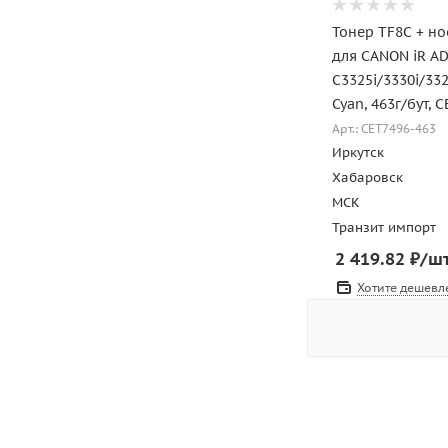
Тонер TF8C + но
для CANON iR A
C3325i/3330i/332
Cyan, 463г/бут, 
Арт.: CET7496-463
Иркутск
Хабаровск
МСК
Транзит импорт
2 419.82
₽
/ш
Хотите дешевл