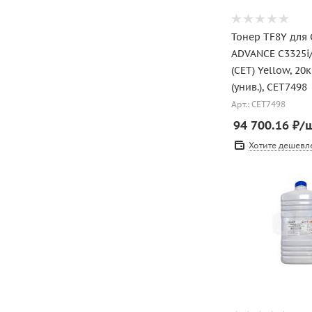
Тонер TF8Y для
ADVANCE C3325i/
(CET) Yellow, 20
(унив.), CET7498
Арт.: CET7498
94 700.16
₽
/
Хотите дешевл