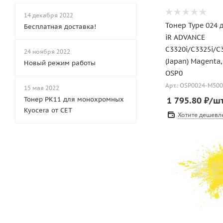
14 декабря 2022
Тонер Type 024
Бесплатная доставка!
iR ADVANCE
C3320i/C3325i/C
24 ноября 2022
(Japan) Magenta,
Новый режим работы
OSP0
Арт.: OSP0024-M500
15 мая 2022
1 795.80
₽
/ш
Тонер PK11 для монохромных
Kyocera от CET
Хотите дешевл