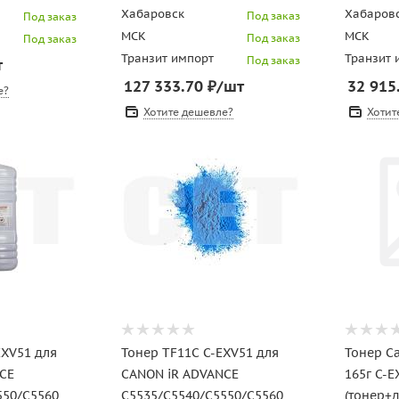
Хабаровск
Хабаров
Под заказ
Под заказ
МСК
МСК
Под заказ
Под заказ
Транзит импорт
Транзит 
Под заказ
т
127 333.70
₽
/шт
32 915
е?
Хотите дешевле?
Хотит
EXV51 для
Тонер TF11C C-EXV51 для
Тонер Ca
CE
CANON iR ADVANCE
165г C-E
550/C5560
C5535/C5540/C5550/C5560
(тонер+