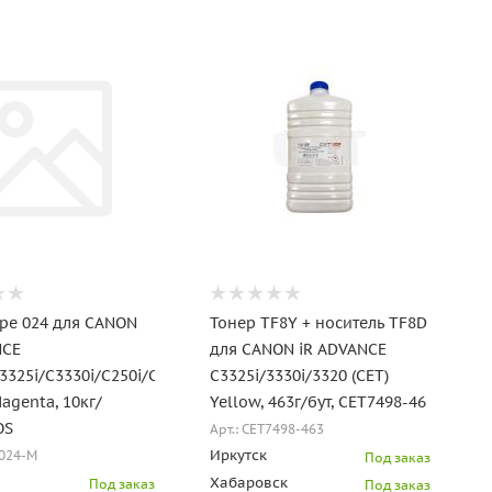
ype 024 для CANON
Тонер TF8Y + носитель TF8D
NCE
для CANON iR ADVANCE
3325i/C3330i/C250i/C350i
C3325i/3330i/3320 (CET)
Magenta, 10кг/
Yellow, 463г/бут, CET7498-46
OS
Арт.: CET7498-463
Иркутск
0024-M
Под заказ
Хабаровск
Под заказ
Под заказ