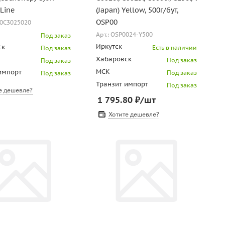
Line
(Japan) Yellow, 500г/бут,
OSP00
N0C3025020
Арт.: OSP0024-Y500
Под заказ
Иркутск
ск
Есть в наличии
Под заказ
Хабаровск
Под заказ
Под заказ
МСК
импорт
Под заказ
Под заказ
Транзит импорт
Под заказ
е дешевле?
1 795.80
₽
/шт
Хотите дешевле?