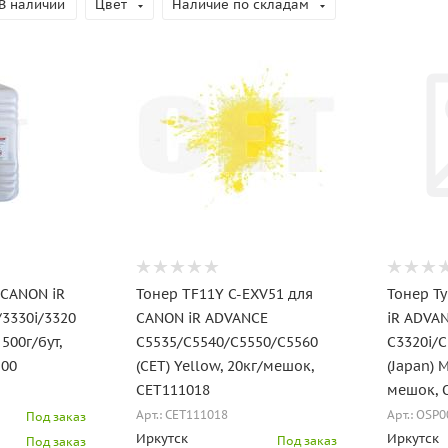
В наличии
Цвет
Наличие по складам
 CANON iR
Тонер TF11Y C-EXV51 для
Тонер T
3330i/3320
CANON iR ADVANCE
iR ADVA
 500г/бут,
C5535/C5540/C5550/C5560
C3320i/C
500
(CET) Yellow, 20кг/мешок,
(Japan) 
CET111018
мешок, 
Арт.: CET111018
Арт.: OSP
Под заказ
Иркутск
Иркутск
Под заказ
Под заказ