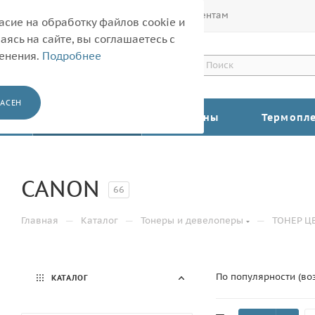
Покупателям
Корпоративным клиентам
асие на обработку файлов cookie и
ясь на сайте, вы соглашаетесь с
менения.
Подробнее
АСЕН
КАТАЛОГ
Барабаны
Термопл
CANON
66
—
—
—
Главная
Каталог
Тонеры и девелоперы
ТОНЕР Ц
По популярности (во
КАТАЛОГ