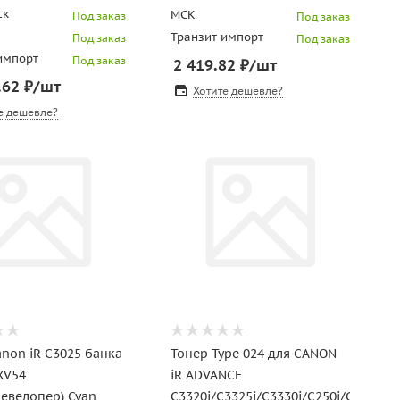
ск
МСК
Под заказ
Под заказ
Транзит импорт
Под заказ
Под заказ
импорт
Под заказ
2 419.82
₽
/шт
.62
₽
/шт
Хотите дешевле?
е дешевле?
non iR C3025 банка
Тонер Type 024 для CANON
XV54
iR ADVANCE
девелопер) Cyan
C3320i/C3325i/C3330i/C250i/C350i