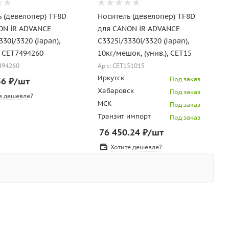
ь (девелопер) TF8D
Носитель (девелопер) TF8D
ON iR ADVANCE
для CANON iR ADVANCE
330i/3320 (Japan),
C3325i/3330i/3320 (Japan),
, CET7494260
10кг/мешок, (унив.), CET15
7494260
Арт.: CET151015
Иркутск
Под заказ
36
₽
/шт
Хабаровск
Под заказ
е дешевле?
МСК
Под заказ
Транзит импорт
Под заказ
76 450.24
₽
/шт
Хотите дешевле?