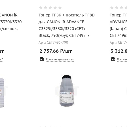
 CANON iR
Тонер TF8K + носитель TF8D
Тонер T
3330i/3320
для CANON iR ADVANCE
ADVANCE
кг/мешок,
C3325i/3330i/3320 (CET)
(Japan) C
Black, 790г/бут, CET7495-7
CET7496
Арт.: CET7495-790
Арт.: CET
шт
2 757.66
₽
/шт
3 312.
е?
Хотите дешевле?
Хотит