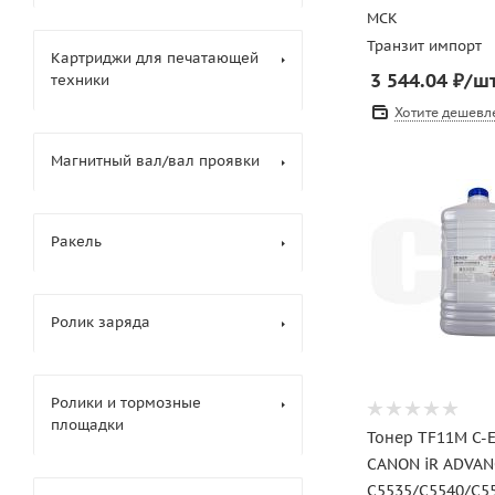
МСК
Транзит импорт
Картриджи для печатающей
3 544.04
₽
/ш
техники
Хотите дешевл
Магнитный вал/вал проявки
Ракель
Ролик заряда
Ролики и тормозные
площадки
Тонер TF11M C-
CANON iR ADVAN
C5535/C5540/C5