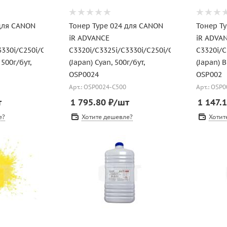
 для CANON
Тонер Type 024 для CANON
Тонер T
iR ADVANCE
iR ADVA
3330i/C250i/C350i
C3320i/C3325i/C3330i/C250i/C350i
C3320i/C
 500г/бут,
(Japan) Cyan, 500г/бут,
(Japan) B
OSP0024
OSP002
Арт.: OSP0024-C500
Арт.: OSP
т
1 795.80
₽
/шт
1 147.
е?
Хотите дешевле?
Хотит