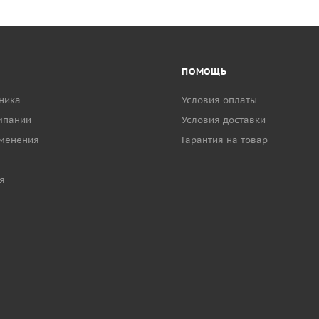
ПОМОЩЬ
ника
Условия оплаты
мпании
Условия доставки
менения
Гарантия на товар
я