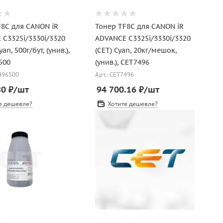
F8C для CANON iR
Тонер TF8C для CANON iR
 C3325i/3330i/3320
ADVANCE C3325i/3330i/3320
yan, 500г/бут, (унив.),
(CET) Cyan, 20кг/мешок,
500
(унив.), CET7496
7496500
Арт.: CET7496
80
₽
/шт
94 700.16
₽
/шт
е дешевле?
Хотите дешевле?