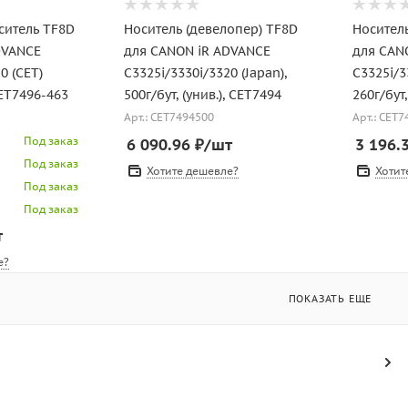
ситель TF8D
Носитель (девелопер) TF8D
Носител
DVANCE
для CANON iR ADVANCE
для CAN
0 (CET)
C3325i/3330i/3320 (Japan),
C3325i/3
CET7496-463
500г/бут, (унив.), CET7494
260г/бут
Арт.: CET7494500
Арт.: CET
Под заказ
6 090.96
₽
/шт
3 196.
Под заказ
Хотите дешевле?
Хотит
Под заказ
Под заказ
т
е?
ПОКАЗАТЬ ЕЩЕ