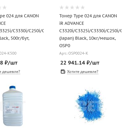
ype 024 для CANON
Тонер Type 024 для CANON
NCE
iR ADVANCE
3325i/C3330i/C250i/C350i
C3320i/C3325i/C3330i/C250i/C350i
lack, 500г/бут,
(Japan) Black, 10кг/мешок,
OSP0
0024-K500
Арт.: OSP0024-K
18
₽
/шт
22 941.14
₽
/шт
е дешевле?
Хотите дешевле?