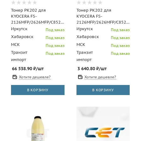
Тонер PK202 для
Тонер PK202 для
KYOCERA FS-
KYOCERA FS-
2126MFP/2626MFP/C8525MFP
2126MFP/2626MFP/C8525MFP
(Japan) Magenta, 10кг/
(Japan) Cyan, 500г/бут,
Иркутск
Иркутск
Под заказ
Под заказ
мешок, (унив.), OSP0202M
(унив.), OSP0202C-500
Хабаровск
Хабаровск
Под заказ
Под заказ
МСК
МСК
Под заказ
Под заказ
Транзит
Транзит
Под заказ
Под заказ
импорт
импорт
66 538.90
₽
/шт
3 640.80
₽
/шт
Хотите дешевле?
Хотите дешевле?
В КОРЗИНУ
В КОРЗИНУ