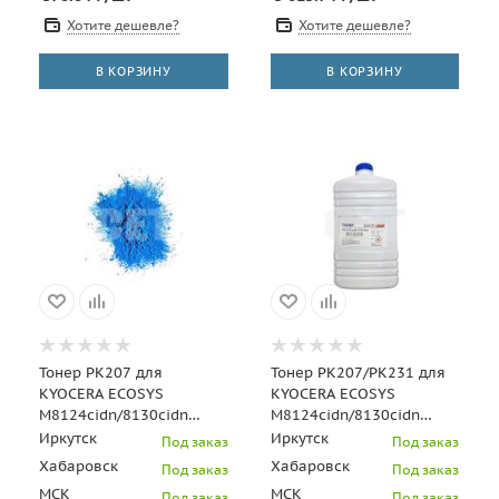
Хотите дешевле?
Хотите дешевле?
В КОРЗИНУ
В КОРЗИНУ
Тонер PK207 для
Тонер PK207/PK231 для
KYOCERA ECOSYS
KYOCERA ECOSYS
M8124cidn/8130cidn
M8124cidn/8130cidn
(Japan) Cyan, 10кг/мешок,
(Japan) Black, 500г/бут,
Иркутск
Иркутск
Под заказ
Под заказ
(унив.), OSP0207C
(унив.)
Хабаровск
Хабаровск
Под заказ
Под заказ
МСК
МСК
Под заказ
Под заказ