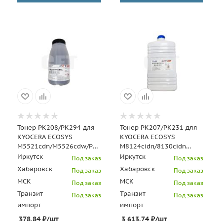
Тонер PK208/PK294 для
Тонер PK207/PK231 для
KYOCERA ECOSYS
KYOCERA ECOSYS
M5521cdn/M5526cdw/P5021cdn/P5026cdn
M8124cidn/8130cidn
(Japan) Black, 50г/бут,
(Japan) Cyan, 500г/бут,
Иркутск
Иркутск
Под заказ
Под заказ
(унив.)
Хабаровск
Хабаровск
Под заказ
Под заказ
МСК
МСК
Под заказ
Под заказ
Транзит
Транзит
Под заказ
Под заказ
импорт
импорт
378.84
₽
/шт
3 613.74
₽
/шт