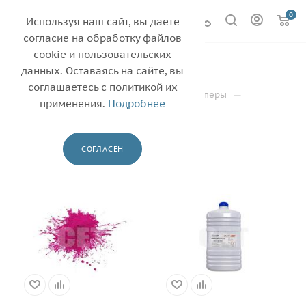
0
Используя наш сайт, вы даете
согласие на обработку файлов
cookie и пользовательских
KYOCERA
149
данных. Оставаясь на сайте, вы
соглашаетесь с политикой их
—
—
—
Главная
Каталог
Тонеры и девелоперы
применения.
Подробнее
—
ТОНЕР ЦВЕТ
KYOCERA
ФИЛЬТР
СОГЛАСЕН