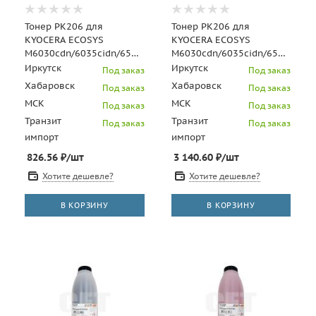
Тонер PK206 для
Тонер PK206 для
KYOCERA ECOSYS
KYOCERA ECOSYS
M6030cdn/6035cidn/6530cdn/P6035cdn
M6030cdn/6035cidn/6530cdn/P
(Japan) Cyan, 100г/бут,
(Japan) Black, 500г/бут,
Иркутск
Иркутск
Под заказ
Под заказ
(унив.), O
(унив.),
Хабаровск
Хабаровск
Под заказ
Под заказ
МСК
МСК
Под заказ
Под заказ
Транзит
Транзит
Под заказ
Под заказ
импорт
импорт
826.56
₽
/шт
3 140.60
₽
/шт
Хотите дешевле?
Хотите дешевле?
В КОРЗИНУ
В КОРЗИНУ