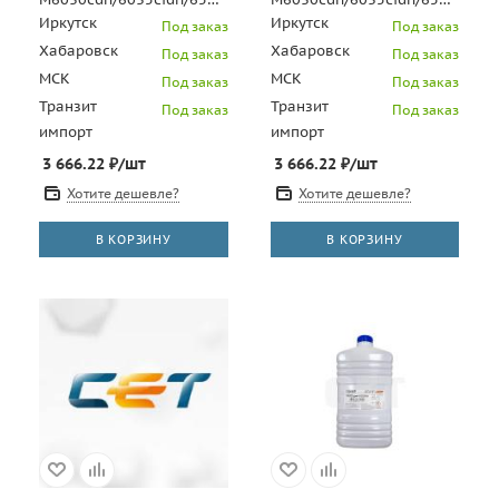
(Japan) Yellow, 500г/бут,
(Japan) Magenta, 500г/бут,
Иркутск
Иркутск
Под заказ
Под заказ
(унив.),
(унив.)
Хабаровск
Хабаровск
Под заказ
Под заказ
МСК
МСК
Под заказ
Под заказ
Транзит
Транзит
Под заказ
Под заказ
импорт
импорт
3 666.22
₽
/шт
3 666.22
₽
/шт
Хотите дешевле?
Хотите дешевле?
В КОРЗИНУ
В КОРЗИНУ