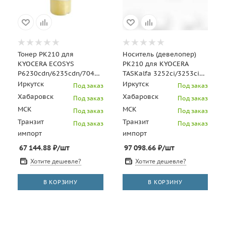
Тонер PK210 для
Носитель (девелопер)
KYOCERA ECOSYS
PK210 для KYOCERA
P6230cdn/6235cdn/7040cdn
TASKalfa 3252ci/3253ci
(Japan) Yellow, 100г/бут,
(Japan), 10кг/мешок,
Иркутск
Иркутск
Под заказ
Под заказ
OSP0210Y100
OSP0210D10KG
Хабаровск
Хабаровск
Под заказ
Под заказ
МСК
МСК
Под заказ
Под заказ
Транзит
Транзит
Под заказ
Под заказ
импорт
импорт
67 144.88
₽
/шт
97 098.66
₽
/шт
Хотите дешевле?
Хотите дешевле?
В КОРЗИНУ
В КОРЗИНУ