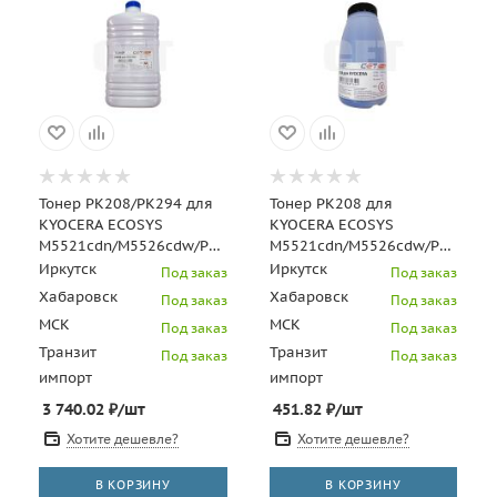
Тонер PK208/PK294 для
Тонер PK208 для
KYOCERA ECOSYS
KYOCERA ECOSYS
M5521cdn/M5526cdw/P5021cdn/P5026cdn
M5521cdn/M5526cdw/P5021cdn
(Japan) Magenta, 500г/бут
(Japan) Cyan, 50г/бут,
Иркутск
Иркутск
Под заказ
Под заказ
(унив.), O
Хабаровск
Хабаровск
Под заказ
Под заказ
МСК
МСК
Под заказ
Под заказ
Транзит
Транзит
Под заказ
Под заказ
импорт
импорт
3 740.02
₽
/шт
451.82
₽
/шт
Хотите дешевле?
Хотите дешевле?
В КОРЗИНУ
В КОРЗИНУ