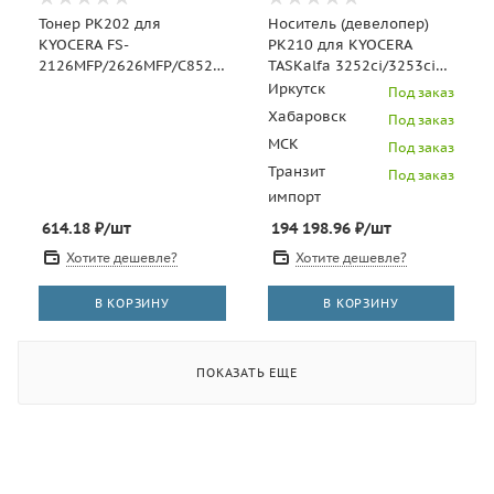
Тонер PK202 для
Носитель (девелопер)
KYOCERA FS-
PK210 для KYOCERA
2126MFP/2626MFP/C8525MFP
TASKalfa 3252ci/3253ci
(Japan) Black, 100г/бут,
(Japan), 20кг/мешок,
Иркутск
Под заказ
(унив.), OSP0202K-100
OSP0210D20KG
Хабаровск
Под заказ
МСК
Под заказ
Транзит
Под заказ
импорт
614.18
₽
/шт
194 198.96
₽
/шт
Хотите дешевле?
Хотите дешевле?
В КОРЗИНУ
В КОРЗИНУ
ПОКАЗАТЬ ЕЩЕ