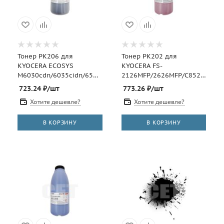
Тонер PK206 для
Тонер PK202 для
KYOCERA ECOSYS
KYOCERA FS-
M6030cdn/6035cidn/6530cdn/P6035cdn
2126MFP/2626MFP/C8525MFP
(Japan) Black, 100г/бут,
(Japan) Magenta, 100г/бут,
723.24
₽
/шт
773.26
₽
/шт
(унив.),
(унив.), OSP0202M-100
Хотите дешевле?
Хотите дешевле?
В КОРЗИНУ
В КОРЗИНУ