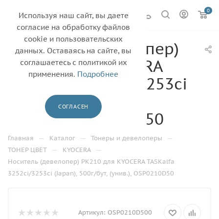
0
Используя наш сайт, вы даете
согласие на обработку файлов
cookie и пользовательских
Носитель (девелопер)
данных. Оставаясь на сайте, вы
PK210 для KYOCERA
соглашаетесь с политикой их
применения.
Подробнее
TASKalfa 3252ci/3253ci
(Japan), 500г/бут,
СОГЛАСЕН
(унив.), OSP0210D50
—
—
—
Главная
Каталог
Тонеры и девелоперы
—
—
ТОНЕР ЦВЕТ
KYOCERA
Носитель (девелопер) PK210 для KYOCERA TASKalfa
3252ci/3253ci (Japan), 500г/бут, (унив.), OSP0210D50
Артикул:
OSP0210D500