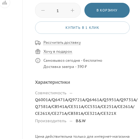
В КОРЗИНУ
КУПИТЬ В 1 КЛИК
Рассчитать доставку
Хочу в подарок
Самовывоз сегодня - бесплатно
Доставка завтра - 390 ₽
Характеристики
Совместимость
—
Q6001A/Q6471A/Q9721A/Q6461A/Q5951A/Q9731A/
Q7581A/CB541A/CE311A/CC531A/CE251A/CE261A/
CE261X/CE271A/CB381A/CE321A/CE321X
Производитель
—
B&W
Цена действительна только для интернет-магазина