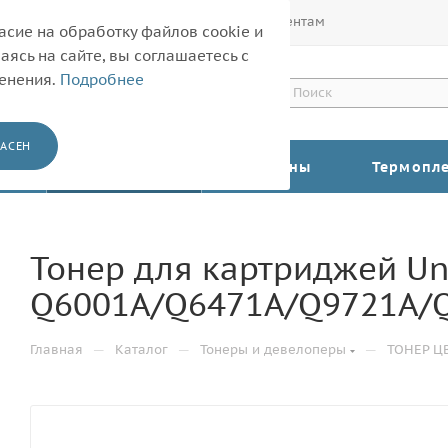
Покупателям
Корпоративным клиентам
асие на обработку файлов cookie и
ясь на сайте, вы соглашаетесь с
менения.
Подробнее
АСЕН
КАТАЛОГ
Барабаны
Термопл
Тонер для картриджей Un
Q6001A/Q6471A/Q9721A/Q
—
—
—
Главная
Каталог
Тонеры и девелоперы
ТОНЕР Ц