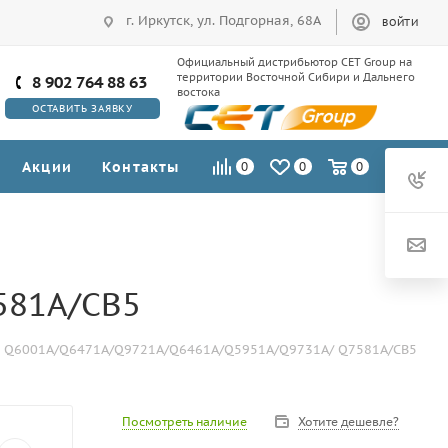
г. Иркутск, ул. Подгорная, 68А
ВОЙТИ
Официальный дистрибьютор CET Group на
территории Восточной Сибири и Дальнего
8 902 764 88 63
востока
ОСТАВИТЬ ЗАЯВКУ
Акции
Контакты
0
0
0
581A/CB5
ий Q6001A/Q6471A/Q9721A/Q6461A/Q5951A/Q9731A/ Q7581A/CB5
Посмотреть наличие
Хотите дешевле?