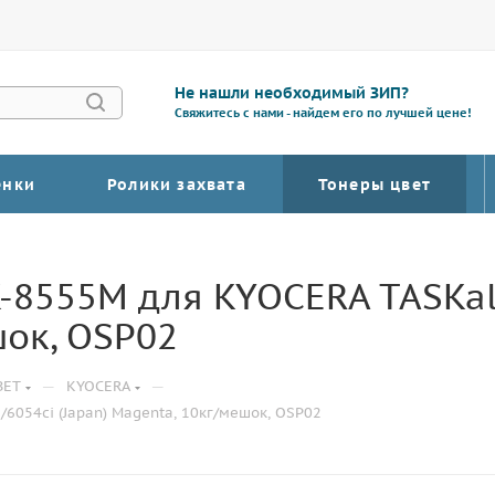
Не нашли необходимый ЗИП?
Свяжитесь с нами - найдем его по лучшей цене!
енки
Ролики захвата
Тонеры цвет
-8555M для KYOCERA TASKal
шок, OSP02
—
—
ВЕТ
KYOCERA
/6054ci (Japan) Magenta, 10кг/мешок, OSP02