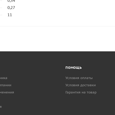
0,34
0,27
11
ПОМОЩЬ
ника
Условия оплаты
мпании
Условия доставки
менения
Гарантия на товар
я