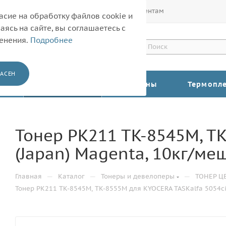
Покупателям
Корпоративным клиентам
асие на обработку файлов cookie и
ясь на сайте, вы соглашаетесь с
менения.
Подробнее
АСЕН
КАТАЛОГ
Барабаны
Термопл
Тонер PK211 TK-8545M, TK
(Japan) Magenta, 10кг/ме
—
—
—
Главная
Каталог
Тонеры и девелоперы
ТОНЕР Ц
Тонер PK211 TK-8545M, TK-8555M для KYOCERA TASKalfa 5054ci