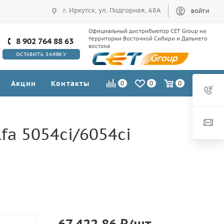
г. Иркутск, ул. Подгорная, 68А
ВОЙТИ
Официальный дистрибьютор CET Group на
территории Восточной Сибири и Дальнего
8 902 764 88 63
востока
ОСТАВИТЬ ЗАЯВКУ
Акции
Контакты
0
0
0
fa 5054ci/6054ci
67 422.86
₽
/шт