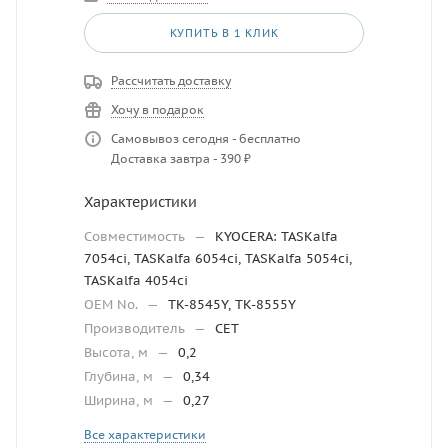
КУПИТЬ В 1 КЛИК
Рассчитать доставку
Хочу в подарок
Самовывоз сегодня - бесплатно
Доставка завтра - 390 ₽
Характеристики
Совместимость
—
KYOCERA: TASKalfa
7054ci, TASKalfa 6054ci, TASKalfa 5054ci,
TASKalfa 4054ci
OEM No.
—
TK-8545Y, TK-8555Y
Производитель
—
CET
Высота, м
—
0,2
Глубина, м
—
0,34
Ширина, м
—
0,27
Все характеристики