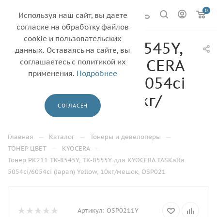
0
Используя наш сайт, вы даете
согласие на обработку файлов
cookie и пользовательских
Тонер PK211 TK-8545Y,
данных. Оставаясь на сайте, вы
TK-8555Y для KYOCERA
соглашаетесь с политикой их
применения.
Подробнее
TASKalfa 5054ci/6054ci
(Japan) Yellow, 10кг/
СОГЛАСЕН
мешок, OSP021
—
—
—
Главная
Каталог
Тонеры и девелоперы
—
—
ТОНЕР ЦВЕТ
KYOCERA
Тонер PK211 TK-8545Y, TK-8555Y для KYOCERA TASKalfa
5054ci/6054ci (Japan) Yellow, 10кг/мешок, OSP021
Артикул:
OSP0211Y