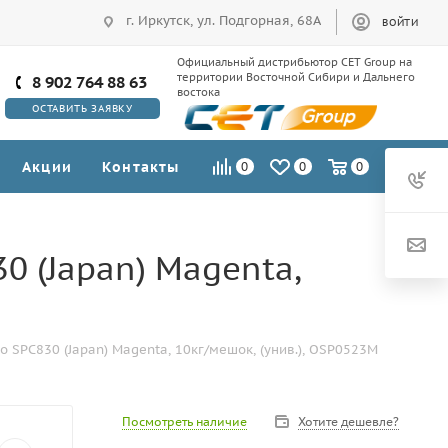
г. Иркутск, ул. Подгорная, 68А
ВОЙТИ
Официальный дистрибьютор CET Group на
территории Восточной Сибири и Дальнего
8 902 764 88 63
востока
ОСТАВИТЬ ЗАЯВКУ
Акции
Контакты
0
0
0
30 (Japan) Magenta,
io SPC830 (Japan) Magenta, 10кг/мешок, (унив.), OSP0523M
Посмотреть наличие
Хотите дешевле?