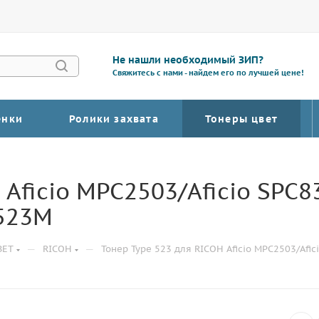
Не нашли необходимый ЗИП?
Свяжитесь с нами - найдем его по лучшей цене!
енки
Ролики захвата
Тонеры цвет
Aficio MPC2503/Aficio SPC8
0523M
—
—
ВЕТ
RICOH
Тонер Type 523 для RICOH Aficio MPC2503/Afic