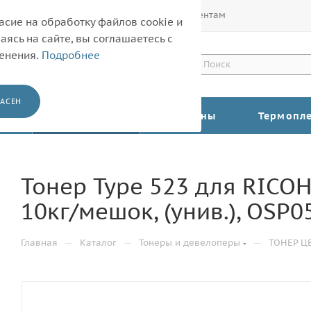
Покупателям
Корпоративным клиентам
асие на обработку файлов cookie и
ясь на сайте, вы соглашаетесь с
менения.
Подробнее
АСЕН
КАТАЛОГ
Барабаны
Термопл
Тонер Type 523 для RICOH 
10кг/мешок, (унив.), OSP
—
—
—
Главная
Каталог
Тонеры и девелоперы
ТОНЕР Ц