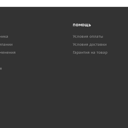
ПОМОЩЬ
ника
Условия оплаты
мпании
Условия доставки
менения
Гарантия на товар
я