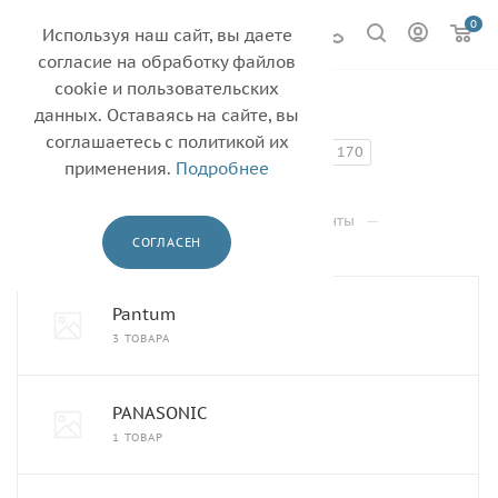
0
Используя наш сайт, вы даете
согласие на обработку файлов
cookie и пользовательских
Нагревательный/
данных. Оставаясь на сайте, вы
тефлоновый вал
соглашаетесь с политикой их
170
применения.
Подробнее
—
—
Главная
Каталог
—
Термопленки, валы фьюзера, термоэлементы
СОГЛАСЕН
Нагревательный/тефлоновый вал
Pantum
3 ТОВАРА
PANASONIC
1 ТОВАР