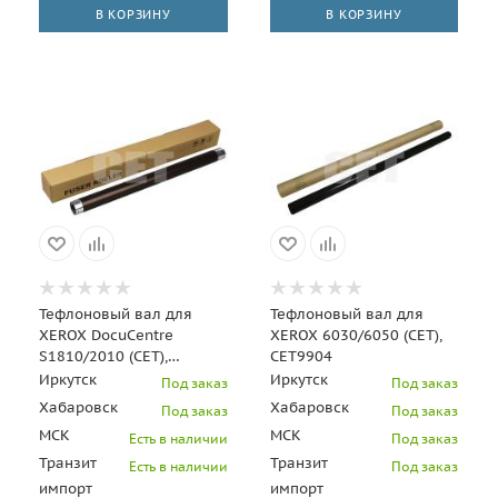
В КОРЗИНУ
В КОРЗИНУ
Тефлоновый вал для
Тефлоновый вал для
XEROX DocuCentre
XEROX 6030/6050 (CET),
S1810/2010 (CET),
CET9904
CET7900
Иркутск
Иркутск
Под заказ
Под заказ
Хабаровск
Хабаровск
Под заказ
Под заказ
МСК
МСК
Есть в наличии
Под заказ
Транзит
Транзит
Есть в наличии
Под заказ
импорт
импорт