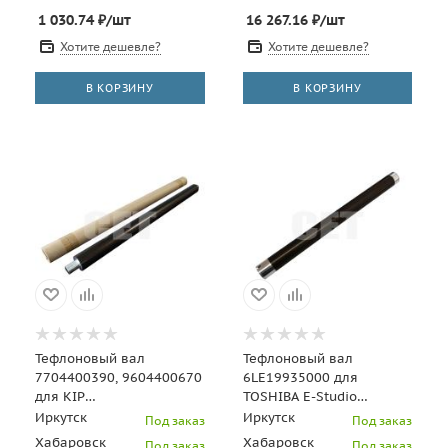
1 030.74
₽
/шт
16 267.16
₽
/шт
Хотите дешевле?
Хотите дешевле?
В КОРЗИНУ
В КОРЗИНУ
Тефлоновый вал
Тефлоновый вал
7704400390, 9604400670
6LE19935000 для
для KIP
TOSHIBA E-Studio
5000/6000/7000/8000/9000
163/182/212/242 (CET),
Иркутск
Иркутск
Под заказ
Под заказ
(CET), CET9900
CET3189
Хабаровск
Хабаровск
Под заказ
Под заказ