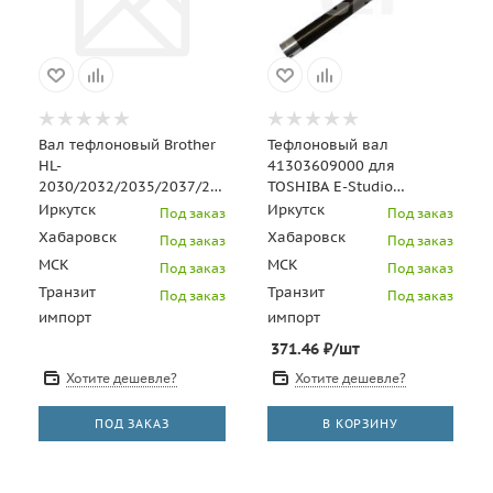
Вал тефлоновый Brother
Тефлоновый вал
HL-
41303609000 для
2030/2032/2035/2037/2040/2045/2070/2075/
TOSHIBA E-Studio
MFC-
168/208/258,
Иркутск
Иркутск
Под заказ
Под заказ
7220/7225/7420/7820/DCP7010/7
DP1600/2000/2500 (CET),
Хабаровск
Хабаровск
Под заказ
Под заказ
CET3118
МСК
МСК
Под заказ
Под заказ
Транзит
Транзит
Под заказ
Под заказ
импорт
импорт
371.46
₽
/шт
Хотите дешевле?
Хотите дешевле?
ПОД ЗАКАЗ
В КОРЗИНУ