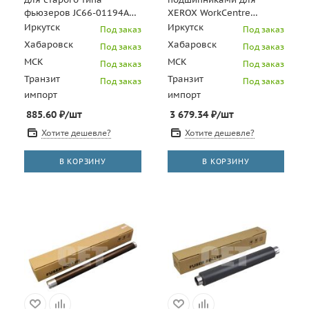
фьюзеров JC66-01194A
XEROX WorkCentre
для ML-3050/3051 (CET),
7425/7428/7435 (CET),
Иркутск
Иркутск
Под заказ
Под заказ
DGP0064
CET7934
Хабаровск
Хабаровск
Под заказ
Под заказ
МСК
МСК
Под заказ
Под заказ
Транзит
Транзит
Под заказ
Под заказ
импорт
импорт
885.60
₽
/шт
3 679.34
₽
/шт
Хотите дешевле?
Хотите дешевле?
В КОРЗИНУ
В КОРЗИНУ