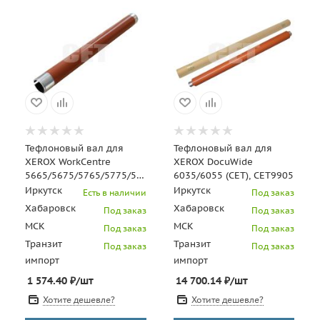
Тефлоновый вал для
Тефлоновый вал для
XEROX WorkCentre
XEROX DocuWide
5665/5675/5765/5775/5865/5875
6035/6055 (CET), CET9905
(CET), CET7969
Иркутск
Иркутск
Есть в наличии
Под заказ
Хабаровск
Хабаровск
Под заказ
Под заказ
МСК
МСК
Под заказ
Под заказ
Транзит
Транзит
Под заказ
Под заказ
импорт
импорт
1 574.40
₽
/шт
14 700.14
₽
/шт
Хотите дешевле?
Хотите дешевле?