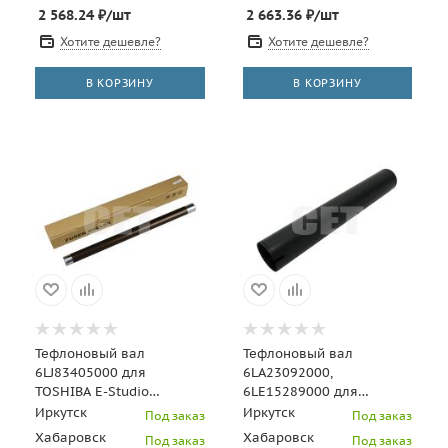
2 568.24
₽
/шт
2 663.36
₽
/шт
Хотите дешевле?
Хотите дешевле?
В КОРЗИНУ
В КОРЗИНУ
Тефлоновый вал
Тефлоновый вал
6LJ83405000 для
6LA23092000,
TOSHIBA E-Studio
6LE15289000 для
2006/2306/2506/2007/2307/2507
TOSHIBA E-Studio
Иркутск
Иркутск
Под заказ
Под заказ
(CET), CET7403
550/650/810 (CET),
Хабаровск
Хабаровск
Под заказ
Под заказ