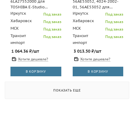
6LA27552000 для
56AE53052, 4024-2002-
TOSHIBA E-Studio
01, 56AE53052 для
350/450 (CET), CET3211
KONICA MINOLTA
Иркутск
Иркутск
Под заказ
Под заказ
Di551/650 (CET), CET3229
Хабаровск
Хабаровск
Под заказ
Под заказ
МСК
МСК
Под заказ
Под заказ
Транзит
Транзит
Под заказ
Под заказ
импорт
импорт
1 064.36
₽
/шт
3 013.50
₽
/шт
Хотите дешевле?
Хотите дешевле?
В КОРЗИНУ
В КОРЗИНУ
ПОКАЗАТЬ ЕЩЕ