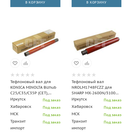
В КОРЗИНУ
В КОРЗИНУ
Тефлоновый вал для
Тефлоновый вал
KONICA MINOLTA Bizhub
NROLM1748FCZZ для
C25/C35/C35P (CET),
SHARP MX-2600N/3100N
CET7128
(CET), CET7630
Иркутск
Иркутск
Под заказ
Под заказ
Хабаровск
Хабаровск
Под заказ
Под заказ
МСК
МСК
Под заказ
Под заказ
Транзит
Транзит
Под заказ
Под заказ
импорт
импорт