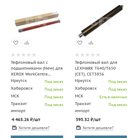
Тефлоновый вал с
Тефлоновый вал для
подшипниками (New) для
LEXMARK T640/T650
XEROX WorkCentre
(CET), CET3856
7425/7428/7435 (CET),
Иркутск
Иркутск
Под заказ
Под заказ
(WW), CET211009
Хабаровск
Хабаровск
Под заказ
Под заказ
МСК
МСК
Под заказ
Есть в наличии
Транзит
Транзит
Под заказ
Под заказ
импорт
импорт
4 463.26
₽
/шт
595.32
₽
/шт
Хотите дешевле?
Хотите дешевле?